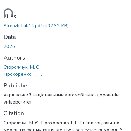
oading...
Files
Storozhchuk14.pdf
(432.93 KB)
Date
2026
Authors
Сторожчук, М. Є.
Прохоренко, Т. Г.
Publisher
Харківський національний автомобільно-дорожній
універститет
Citation
Сторожчук М. Є., Прохоренко Т. Г. Вплив соціальних
мереж на формування ідентичності сучасної молоді //