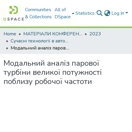
Communities
All of
Statistics
Log In
& Collections
DSpace
Home
МАТЕРІАЛИ КОНФЕРЕНЦІЙ
2023
Сучасні технології в автомобілебудуванні, транспорті та при підготовці фахівців
Модальний аналіз парової турбіни великої потужності поблизу робочої частоти
Модальний аналіз парової
турбіни великої потужності
поблизу робочої частоти