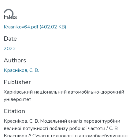
ding...
Files
Krasnikov64.pdf
(402.02 KB)
Date
2023
Authors
Красніков, С. В.
Publisher
Харківський національний автомобільно-дорожній
університет
Citation
Красніков, С. В. Модальний аналіз парової турбіни
великої потужності поблизу робочої частоти / С. В.
Красніков // Сучасні технології в автомобілебудуванні,