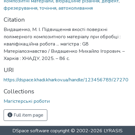
композитні матеріали
,
вібраційне різання
,
дефект
,
фрезерування
,
точіння
,
автоколивання
Citation
Видашенко, М. І. Підвищення якості поверхні
полімерного композитного матеріалу при обробці :
кваліфікаційна робота ... магістра : G8
Матеріалознавство / Видашенко Михайло Ігорович. –
Харків : ХНАДУ, 2025. – 86 с.
URI
https://dspace.khadi.kharkov.ua/handle/123456789/27270
Collections
Магістерські роботи
Full item page
DSpace software
copyright © 2002-2026
LYRASIS