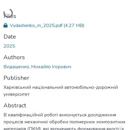
Loading...
Files
Vydashenko_m_2025.pdf
(4.27 MB)
Date
2025
Authors
Видашенко, Михайло Ігорович
Publisher
Харківський національний автомобільно-дорожній
університет
Abstract
В кваліфікаційній роботі виконується дослідження
процесів механічної обробки полімерних композитних
матеріалів (ПКМ), які визначають формування якості їх