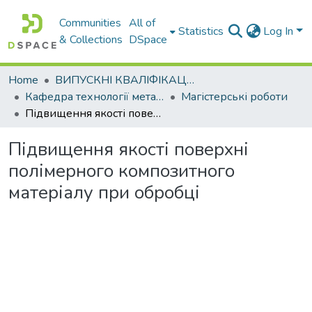
Communities
All of
Statistics
Log In
& Collections
DSpace
Home
ВИПУСКНІ КВАЛІФІКАЦІЙНІ РОБОТИ
Кафедра технології металів та матеріалознавства
Магістерські роботи
Підвищення якості поверхні полімерного композитного матеріалу при обробці
Підвищення якості поверхні
полімерного композитного
матеріалу при обробці