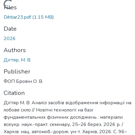
Loading...
Files
Dihtiar23.pdf
(1.15 MB)
Date
2026
Authors
Дігтяр, М. В.
Publisher
ФОП Бровін О. В.
Citation
Дігтяр М. В. Аналіз засобів відображення інформації на
лобове скло // Новітні технології на базі
фундаментальних фізичних досліджень : матеріали
всеукр. наук.-практ. семінару, 25–26 берез. 2026 р. /
Харків. нац. автомоб.-дорож. ун-т. Харкiв, 2026. С. 96–