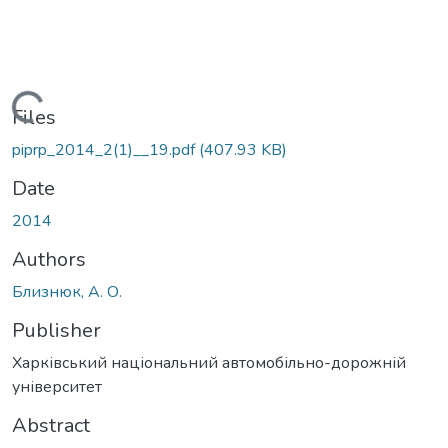
Loading...
Files
piprp_2014_2(1)__19.pdf
(407.93 KB)
Date
2014
Authors
Близнюк, А. О.
Publisher
Харківський національний автомобільно-дорожній
університет
Abstract