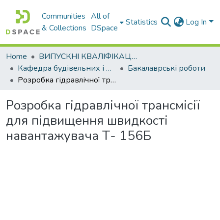
Communities
All of
Statistics
Log In
& Collections
DSpace
Home
ВИПУСКНІ КВАЛІФІКАЦІЙНІ РОБОТИ
Кафедра будівельних і дорожніх машин
Бакалаврські роботи
Розробка гідравлічної трансмісії для підвищення швидкості навантажувача Т- 156Б
Розробка гідравлічної трансмісії
для підвищення швидкості
навантажувача Т- 156Б