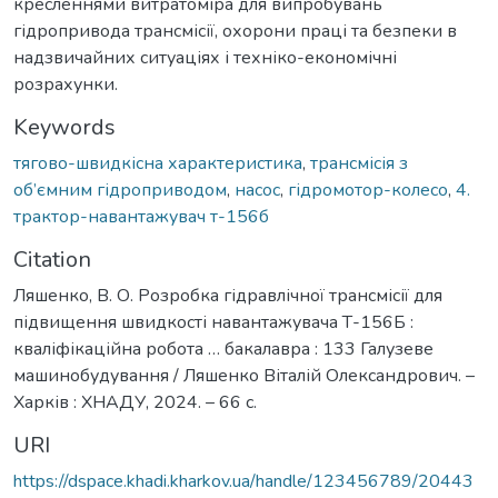
кресленнями витратоміра для випробувань
гідропривода трансмісії, охорони праці та безпеки в
надзвичайних ситуаціях і техніко-економічні
розрахунки.
Keywords
тягово-швидкісна характеристика
,
трансмісія з
об’ємним гідроприводом
,
насос
,
гідромотор-колесо
,
4.
трактор-навантажувач т-156б
Citation
Ляшенко, В. О. Розробка гідравлічної трансмісії для
підвищення швидкості навантажувача Т-156Б :
кваліфікаційна робота … бакалавра : 133 Галузеве
машинобудування / Ляшенко Віталій Олександрович. –
Харків : ХНАДУ, 2024. – 66 с.
URI
https://dspace.khadi.kharkov.ua/handle/123456789/20443