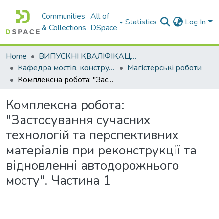
Communities
All of
Statistics
Log In
& Collections
DSpace
Home
ВИПУСКНІ КВАЛІФІКАЦІЙНІ РОБОТИ
Кафедра мостів, конструкцій та будівельної механіки
Магістерські роботи
Комплексна робота: "Застосування сучасних технологій та перспективних матеріалів при реконструкції та відновленні автодорожнього мосту". Частина 1
Комплексна робота:
"Застосування сучасних
технологій та перспективних
матеріалів при реконструкції та
відновленні автодорожнього
мосту". Частина 1