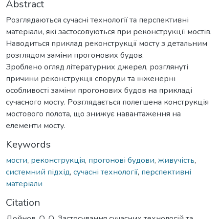
Abstract
Розглядаються сучасні технології та перспективні
матеріали, які застосовуються при реконструкції мостів.
Наводиться приклад реконструкції мосту з детальним
розглядом заміни прогонових будов.
Зроблено огляд літературних джерел, розглянуті
причини реконструкції споруди та інженерні
особливості заміни прогонових будов на прикладі
сучасного мосту. Розглядається полегшена конструкція
мостового полота, що знижує навантаження на
елементи мосту.
Keywords
мости
,
реконструкція
,
прогонові будови
,
живучість
,
системний підхід
,
сучасні технології
,
перспективні
матеріали
Citation
Дойнов, О. О. Застосування сучасних технологій та