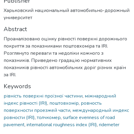
Publisher
Харьковский национальный автомобильно-дорожный
университет
Abstract
Проаналізовано оцінку рівності поверхні дорожнього
покриття за показниками поштовхоміра та IRI.
Розглянуто переваги та недоліки кожного з
показників. Приведено градацію нормативних
показників рівності автомобільних доріг різних країн
за IRI.
Keywords
рівність поверхні проїзної частини
,
міжнародний
індекс рівності (IRI)
,
поштовхомір
,
ровность
поверхности проезжей части
,
международный индекс
ровности (IRI)
,
толчкомер
,
surface evenness of road
pavement
,
international roughness index (IRI)
,
ridemeter