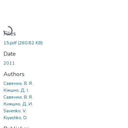
Loading...
Files
15.pdf
(260.82 KB)
Date
2011
Authors
Савенко, В. Я.
Кіяшко, Д. І.
Савенко, В. Я.
Кияшко, Д. И.
Savenko, V.
Kiyashko, D.