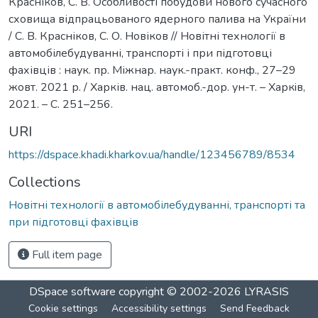
Красніков, С. В. Особливості побудови нового сучасного
сховища відпрацьованого ядерного палива на України
/ С. В. Красніков, С. О. Новіков // Новітні технології в
автомобілебудуванні, транспорті і при підготовці
фахівців : наук. пр. Міжнар. наук.-практ. конф., 27–29
жовт. 2021 р. / Харків. нац. автомоб.-дор. ун-т. – Харкiв,
2021. – С. 251–256.
URI
https://dspace.khadi.kharkov.ua/handle/123456789/8534
Collections
Новітні технології в автомобілебудуванні, транспорті та
при підготовці фахівців
Full item page
DSpace software
copyright © 2002-2026
LYRASIS
Cookie settings
Accessibility settings
Send Feedback