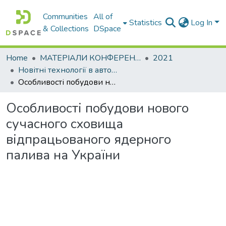
Communities
All of
Statistics
Log In
& Collections
DSpace
Home
МАТЕРІАЛИ КОНФЕРЕНЦІЙ
2021
Новітні технології в автомобілебудуванні, транспорті та при підготовці фахівців
Особливості побудови нового сучасного сховища відпрацьованого ядерного палива на України
Особливості побудови нового
сучасного сховища
відпрацьованого ядерного
палива на України