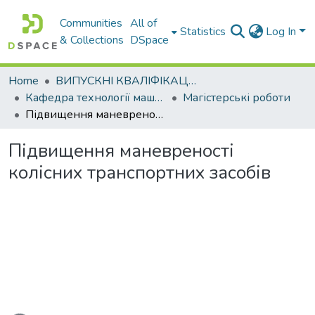
Communities
All of
Statistics
Log In
& Collections
DSpace
Home
ВИПУСКНІ КВАЛІФІКАЦІЙНІ РОБОТИ
Кафедра технології машинобудування та ремонту машин
Магістерські роботи
Підвищення маневреності колісних транспортних засобів
Підвищення маневреності
колісних транспортних засобів