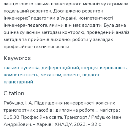
ланцюгового гальма планетарного механізму отримала
подальший розвиток. Досліджено розвиток
інженерної педагогіки в Україні, компетентності
інженера-педагога, якими він має володіти. Була дана
оцінка сучасним методам контролю, проведений аналіз
методів та прийомів виховної роботи у закладах
професійної-технічної освіти
Keywords
гальмо-зупинка
,
диференційний
,
інерція
,
керованість
,
компетентність
,
механізм
,
момент
,
педагог
,
планетарний
Citation
Рябушко, І. А. Підвищення маневреності колісних
транспортних засобів : дипломна робота ... магістра :
015.38 Професійна освіта. Транспорт / Рябушко Іван
Андрійович. – Харків : ХНАДУ, 2023. – 92 с.