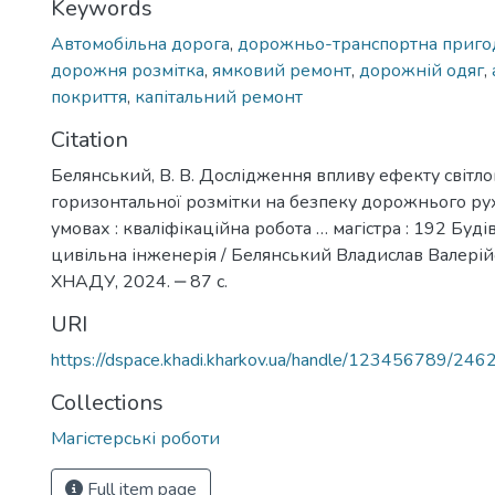
Keywords
Автомобільна дорога
,
дорожньо-транспортна приго
дорожня розмітка
,
ямковий ремонт
,
дорожній одяг
,
покриття
,
капітальний ремонт
Citation
Белянський, В. В. Дослідження впливу ефекту світ
горизонтальної розмітки на безпеку дорожнього рух
умовах : кваліфікаційна робота … магістра : 192 Буді
цивільна інженерія / Белянський Владислав Валерійо
ХНАДУ, 2024. ‒ 87 c.
URI
https://dspace.khadi.kharkov.ua/handle/123456789/246
Collections
Магістерські роботи
Full item page