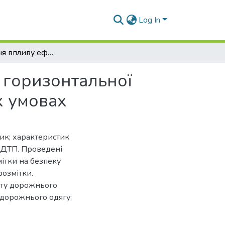
Log In
Дослідження впливу ефекту світлоповернення горизонтальної розмітки на безпеку дорожнього руху у міських умовах
 горизонтальної
х умовах
ик; характеристик
ь ДТП. Проведені
ітки на безпеку
розмітки.
нту дорожнього
у дорожнього одягу;