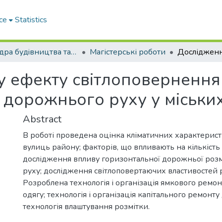
ce
Statistics
Кафедра будiвництва та експлуатацiї автомобiльних дорiг
Магістерські роботи
 ефекту світлоповернення
у дорожнього руху у міськи
Abstract
В роботі проведена оцінка кліматичних характерист
вулиць району; факторів, що впливають на кількіст
дослідження впливу горизонтальної дорожньої розм
руху; дослідження світлоповертаючих властивостей 
Розроблена технологія і організація ямкового ремо
одягу; технологія і організація капітального ремонт
технологія влаштування розмітки.