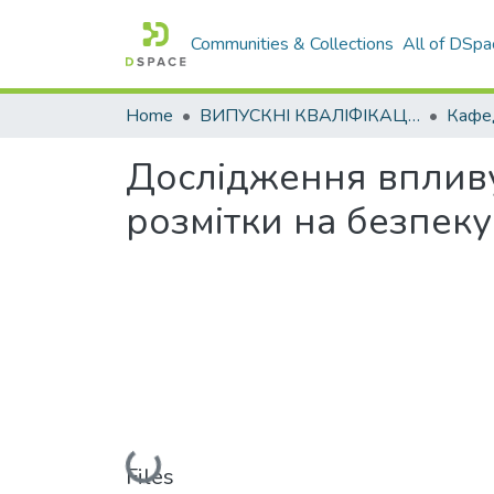
Communities & Collections
All of DSpa
Home
ВИПУСКНІ КВАЛІФІКАЦІЙНІ РОБОТИ
Дослідження впливу
розмітки на безпек
Loading...
Files