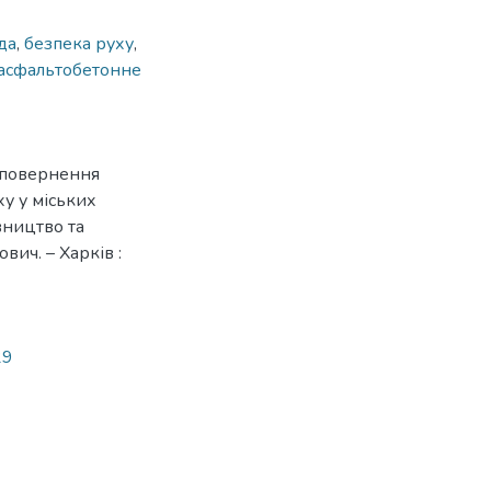
да
,
безпека руху
,
асфальтобетонне
лоповернення
у у міських
вництво та
вич. – Харків :
29