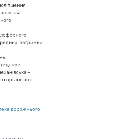
поліпшення
анівська –
зного
ітлофорного
ередньої затримки
нь.
ктиці при
леханівська –
і організації
пека дорожнього
го руху на