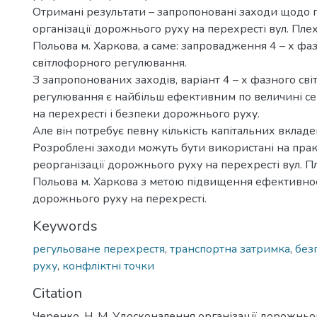
Отримані результати – запропоновані заходи щодо 
організації дорожнього руху на перехресті вул. Плех
Польова м. Харкова, а саме: запровадження 4 – х фа
світлофорного регулювання.
З запропонованих заходів, варіант 4 – х фазного св
регулювання є найбільш ефективним по величині с
на перехресті і безпеки дорожнього руху.
Але він потребує певну кількість капітальних вкладе
Розроблені заходи можуть бути використані на пра
реорганізації дорожнього руху на перехресті вул. П
Польова м. Харкова з метою підвищення ефективност
дорожнього руху на перехресті.
Keywords
регульоване перехрестя
,
транспортна затримка
,
без
руху
,
конфліктні точки
Citation
Черенко, Н. М. Удосконалення організації дорожньо