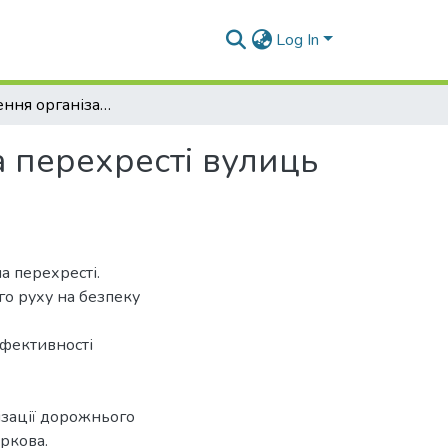
Log In
Удосконалення організації дорожнього руху на перехресті вулиць Плеханівська – Польова міста Харкова
 перехресті вулиць
а перехресті.
го руху на безпеку
ефективності
ізації дорожнього
аркова.