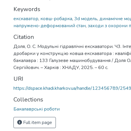
Keywords
екскаватор
,
ковш-робарка
,
3d модель
,
динамічне мо
напружено-деформований стан
,
заходи з охорони 
Citation
Доля, О. С. Модульні гідравлічні екскаватори. Ч3. Ін
дробарки у конструкцію ковша екскаватора : кваліфік
бакалавра : 133 Галузеве машинобудування / Доля 
Сергійович. – Харків : ХНАДУ, 2025. – 60 с.
URI
https://dspace.khadi.kharkov.ua/handle/123456789/254
Collections
Бакалаврські роботи
Full item page