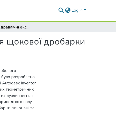
Log In
Модульні гідравлічні екскаватори. Ч3. Інтеграція щокової дробарки у конструкцію ковша екскаватора
ція щокової дробарки
робочого
і було розроблено
Autodesk Inventor.
них геометричних
а вузли і деталі
приводного валу,
барки виконані за