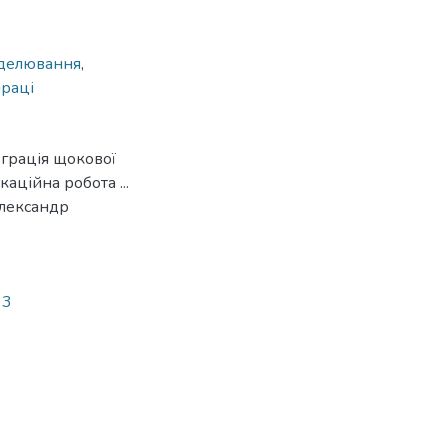
делювання
,
праці
теграція щокової
аційна робота ...
Олександр
93