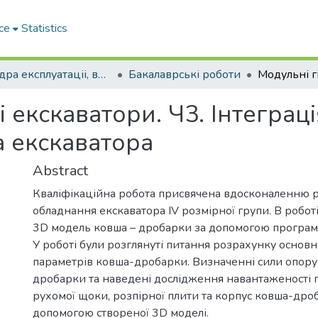
ce
Statistics
Кафедра експлуатаціі, випробувань, сервісу будівельних і дорожніх машин
Бакалаврські роботи
і екскаватори. Ч3. Інтегра
а екскаватора
Abstract
Кваліфікаційна робота присвячена вдосконаленню 
обладнання екскаватора IV розмірної групи. В робот
3D модель ковша – дробарки за допомогою програмі 
У роботі були розглянуті питання розрахунку основ
параметрів ковша-дробарки. Визначенні сили опору н
дробарки та наведені дослідження навантаженості 
рухомої щоки, розпірної плити та корпус ковша-дро
допомогою створеної 3D моделі.