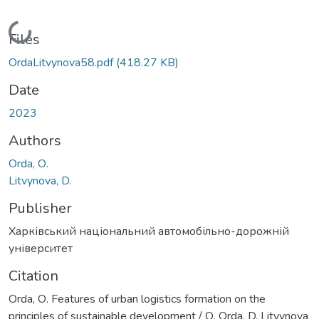
Loading...
Files
ОrdaLitvynova58.pdf
(418.27 KB)
Date
2023
Authors
Оrda, О.
Litvynova, D.
Publisher
Харківський національний автомобільно-дорожній
університет
Citation
Оrda, О. Features of urban logistics formation on the
principles of sustainable development / О. Оrda, D. Litvynova