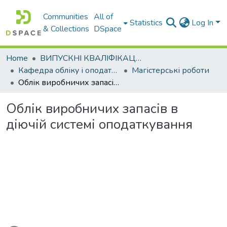
Communities
All of
Statistics
Log In
& Collections
DSpace
Home
ВИПУСКНІ КВАЛІФІКАЦІЙНІ РОБОТИ
Кафедра обліку і оподаткування
Магістерські роботи
Облік виробничих запасів в діючій системі оподаткування
Облік виробничих запасів в
діючій системі оподаткування
Loading...