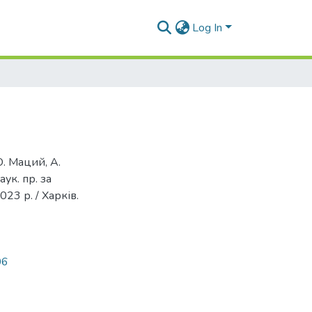
Log In
. Маций, А.
аук. пр. за
23 р. / Харків.
06