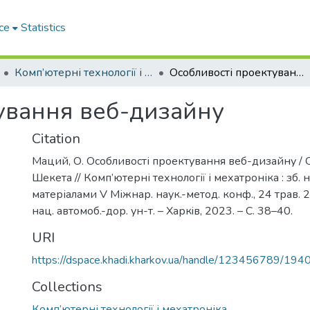
ce
Statistics
Комп’ютерні технології і мехатроніка
Особливості проектування веб-дизайну
ування веб-дизайну
Citation
Маций, О. Особливості проектування веб-дизайну / О
Шекета // Комп’ютерні технології і мехатроніка : зб. н
матеріалами V Міжнар. наук.-метод. конф., 24 трав. 20
нац. автомоб.-дор. ун-т. – Харкiв, 2023. – С. 38–40.
URI
https://dspace.khadi.kharkov.ua/handle/123456789/194
Collections
Комп’ютерні технології і мехатроніка