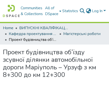
Communities
All of
Statistics
Log In
& Collections
DSpace
Home
ВИПУСКНІ КВАЛІФІКАЦІЙНІ РОБОТИ
Кафедра проектування доріг, геодезії і землеустрою
Магістерські роботи
Проект будівництва об’їзду зсувної ділянки автомобільної дороги Маріуполь – Урзуф з км 8+300 до км 12+300
Проект будівництва об’їзду
зсувної ділянки автомобільної
дороги Маріуполь – Урзуф з км
8+300 до км 12+300