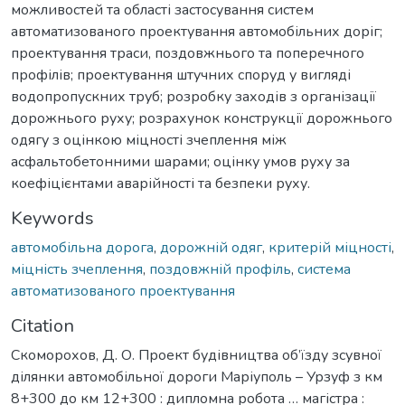
можливостей та області застосування систем
автоматизованого проектування автомобільних доріг;
проектування траси, поздовжнього та поперечного
профілів; проектування штучних споруд у вигляді
водопропускних труб; розробку заходів з організації
дорожнього руху; розрахунок конструкції дорожнього
одягу з оцінкою міцності зчеплення між
асфальтобетонними шарами; оцінку умов руху за
коефіцієнтами аварійності та безпеки руху.
Keywords
автомобільна дорога
,
дорожній одяг
,
критерій міцності
,
міцність зчеплення
,
поздовжній профіль
,
система
автоматизованого проектування
Citation
Скоморохов, Д. О. Проект будівництва об’їзду зсувної
ділянки автомобільної дороги Маріуполь – Урзуф з км
8+300 до км 12+300 : дипломна робота … магістра :