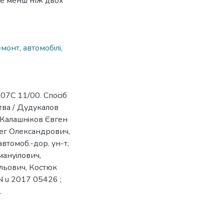
не менш ніж двох
емонт
,
автомобiлi,
07C 11/00. Спосiб
ва / Дудукалов
Калашнiков Євген
ег Олександрович,
автомоб.-дор. ун-т,
ануiлович,
льович, Костюк
N u 2017 05426 ;
.