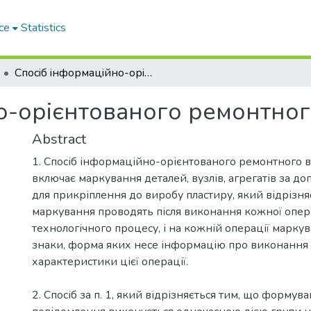
ce
Statistics
Спосiб iнформацiйно-орiєнтованого ремонтного виробництва
о-орiєнтованого ремонтно
Abstract
1. Спосіб інформаційно-орієнтованого ремонтного 
включає маркування деталей, вузлів, агрегатів за д
для прикріплення до виробу пластиру, який відрізня
маркування проводять після виконання кожної опер
технологічного процесу, і на кожній операції марк
знаки, форма яких несе інформацію про виконання о
характеристики цієї операції.
2. Спосіб за п. 1, який відрізняється тим, що форму