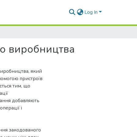
Log In
го виробництва
виробництва, який
опомогою пристроїв
ється тим, що
ації
ування добавляють
перації і
вання закодованого