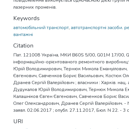
повідомлення виконується одночасною дією групи 
лазерних променів.
Keywords
автомобiльний транспорт
,
автотранспортнi засоби. р
вантажнi
Citation
Пат. 121008 Україна, МКИ B60S 5/00, G01M 17/00, G
iнформацiйно-орiєнтованого ремонтного виробницт
Юрiй Володимирович, Тернюк Микола Емануiлович, 
Євгенович, Савченков Борис Васильович, Костюк Ол
Дранев Сергiй Валерiйович ; власники : Харків. нац. 
Дудукалов Юрiй Володимирович, Тернюк Микола Ем
Калашнiков Євген Євгенович, Савченков Борис Васи
Олег Олександрович, Дранев Сергiй Валерiйович. - 
заявл. 02.06.2017 ; опубл. 27.11.2017, Бюл. N 22. - 3 с
URI