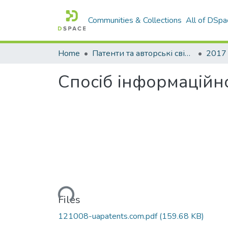
Communities & Collections
All of DSpa
Home
Патенти та авторські свідоцтва
2017
Спосiб iнформацiйн
Loading...
Files
121008-uapatents.com.pdf
(159.68 KB)