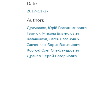
Date
2017-11-27
Authors
Дудукалов, Юрiй Володимирович
Тернюк, Микола Емануiлович
Калашнiков, Євген Євгенович
Савченков, Борис Васильович
Костюк, Олег Олександрович
Дранев, Сергiй Валерiйович