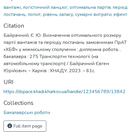
вантажі
,
логістичний ланцюг
,
оптимальна партія
,
період
постачань
,
попит
,
рівень запасу
,
сумарні витрати
,
ефект
Citation
Байрачний, Є. Ю. Визначення оптимального розміру
партії вантажів та періоду постачань замовникам ПрАТ
«ХБФ» у міжміському сполученні : дипломна робота…
бакалавра : 275 Транспортні технології (на
автомобільному транспорті) / Байрачний Євген
Юрійович. – Харків : ХНАДУ, 2023. – 61с.
URI
https://dspace.khadi.kharkov.ua/handle/123456789/13842
Collections
Бакалаврські роботи
Full item page