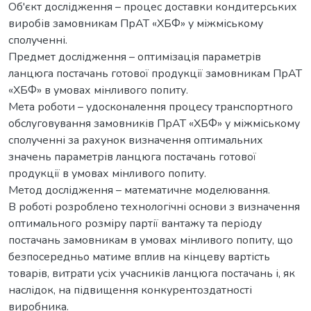
Об'єкт дослідження – процес доставки кондитерських
виробів замовникам ПрАТ «ХБФ» у міжміському
сполученні.
Предмет дослідження – оптимізація параметрів
ланцюга постачань готової продукції замовникам ПрАТ
«ХБФ» в умовах мінливого попиту.
Мета роботи – удосконалення процесу транспортного
обслуговування замовників ПрАТ «ХБФ» у міжміському
сполученні за рахунок визначення оптимальних
значень параметрів ланцюга постачань готової
продукції в умовах мінливого попиту.
Метод дослідження – математичне моделювання.
В роботі розроблено технологічні основи з визначення
оптимального розміру партії вантажу та періоду
постачань замовникам в умовах мінливого попиту, що
безпосередньо матиме вплив на кінцеву вартість
товарів, витрати усіх учасників ланцюга постачань і, як
наслідок, на підвищення конкурентоздатності
виробника.