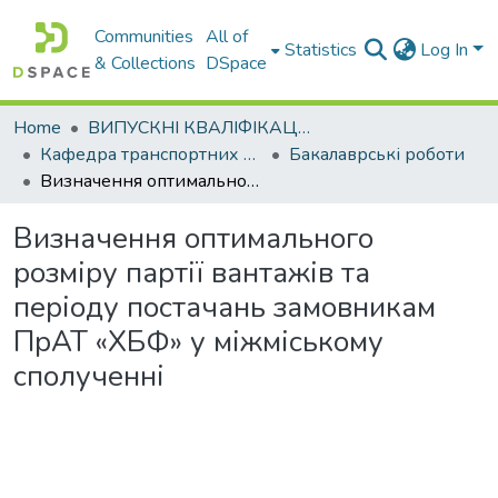
Communities
All of
Statistics
Log In
& Collections
DSpace
Home
ВИПУСКНІ КВАЛІФІКАЦІЙНІ РОБОТИ
Кафедра транспортних технологій
Бакалаврські роботи
Визначення оптимального розміру партії вантажів та періоду постачань замовникам ПрАТ «ХБФ» у міжміському сполученні
Визначення оптимального
розміру партії вантажів та
періоду постачань замовникам
ПрАТ «ХБФ» у міжміському
сполученні