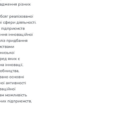
вадження різних
бсяг реалізованої
ї сфери діяльності.
х підприємств
ання інноваційної
аліз придбання
ємствами
 низької
еред яких є
а інновації,
робництва,
вано основні
ої активності
ваційної
нам можливість
них підприємств,
.