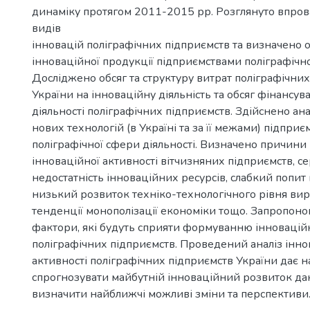
динаміку протягом 2011-2015 рр. Розглянуто впро
видів
інновацій поліграфічних підприємств та визначено о
інноваційної продукції підприємствами поліграфічно
Досліджено обсяг та структуру витрат поліграфічни
України на інноваційну діяльність та обсяг фінансув
діяльності поліграфічних підприємств. Здійснено ан
нових технологій (в Україні та за її межами) підпри
поліграфічної сфери діяльності. Визначено причини
інноваційної активності вітчизняних підприємств, с
недостатність інноваційних ресурсів, слабкий попит н
низький розвиток техніко-технологічного рівня ви
тенденції монополізації економіки тощо. Запропоно
фактори, які будуть сприяти формуванню інноваційн
поліграфічних підприємств. Проведений аналіз інно
активності поліграфічних підприємств України дає 
спрогнозувати майбутній інноваційний розвиток да
визначити найближчі можливі зміни та перспективи