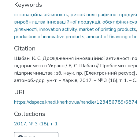
Keywords
інноваційна активність
,
ринок поліграфічної продукц
виробництва інноваційної продукції
,
обсяг фінансу
діяльності
,
innovation activity
,
market of printing products
production of innovative products
,
amount of financing of i
Citation
Шабан, К. С. Дослідження інноваційної активності п
підприємств в Україні / К. С. Шабан // Проблеми і п
підприємництва : зб. наук. пр. [Електронний ресурс] /
автомоб.-дор. ун-т. – Харкiв, 2017. – № 3 (18), т. 1. – С
URI
https://dspace.khadi.kharkov.ua/handle/123456789/687
Collections
2017, № 3 (18), т. 1