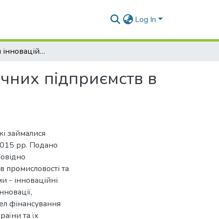
Log In
Дослідження інноваційної активності поліграфічних підприємств в Україні
ічних підприємств в
кі займалися
2015 рр. Подано
повідно
в промисловості та
и - інноваційні
нновації,
рел фінансування
раїни та їх