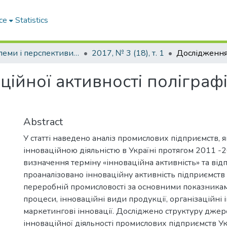
ce
Statistics
Проблеми і перспективи розвитку підприємництва
2017, № 3 (18), т. 1
ійної активності поліграф
Abstract
У статті наведено аналіз промислових підприємств, я
інноваційною діяльністю в Україні протягом 2011 -
визначення терміну «інноваційна активність» та від
проаналізовано інноваційну активність підприємств 
переробній промисловості за основними показникам
процеси, інноваційні види продукції, організаційні і
маркетингові інновації. Досліджено структуру дже
інноваційної діяльності промислових підприємств Ук