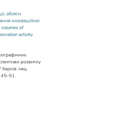
ії
,
обсяги
вання інноваційної
,
volumes of
nnovation activity
оліграфічних
ерспективи розвитку
 Харків. нац.
. 45–51.
4