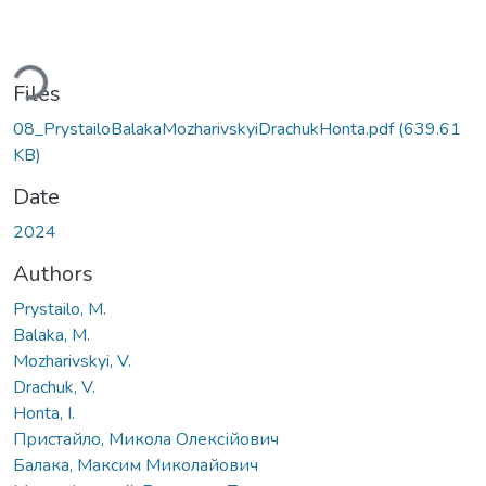
ding...
Files
08_PrystailoBalakaMozharivskyiDrachukHonta.pdf
(639.61
KB)
Date
2024
Authors
Prystailo, M.
Balaka, M.
Mozharivskyi, V.
Drachuk, V.
Honta, I.
Пристайло, Микола Олексійович
Балака, Максим Миколайович