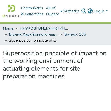
Communities
All of
Statistics
Log In
& Collections
DSpace
Home
НАУКОВІ ВИДАННЯ ХНАДУ
Вісник Харківського національного автомобільно-дорожнього університету / Вестник Харьковского национального автомобильно-дорожного университета
Випуск 105
Superposition principle of impact on the working environment of actuating elements for site preparation machines
Superposition principle of impact on
the working environment of
actuating elements for site
preparation machines