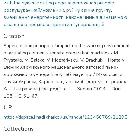
with the dynamic cutting edge
,
superposition principle
,
розпушувач-кайлувальник
,
руйну вання ґрунту
,
зменшення енергоємності
,
наконе чник з динамічною
різальною кромкою
,
принцип суперпозицій
Citation
Superposition principle of impact on the working environment
of actuating elements for site preparation machines / M.
Prystailo, M. Balaka, V. Mozharivskyi, V. Drachuk, I. Honta //
Вісник Харківського національного автомобільно-
дорожнього університету : зб. наук. пр. / М-во освiти i
науки України, Харків. нац. автомоб.-дор. ун-т ; редкол.:
А. Г. Батракова (гол. ред.) та iн. – Харкiв, 2024. – Вип.
105. – С. 61–67.
URI
https://dspace.khadi.kharkov.ua/handle/123456789/21295
Collections