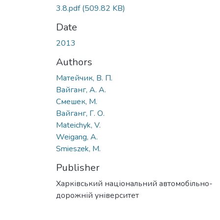
3.8.pdf
(509.82 KB)
Date
2013
Authors
Матейчик, В. П.
Вайганг, А. А.
Смешек, М.
Вайганг, Г. О.
Mateichyk, V.
Weigang, A.
Smieszek, M.
Publisher
Харківський національний автомобільно-
дорожній університет