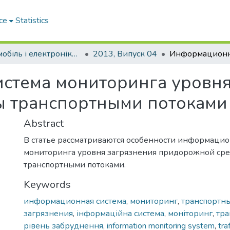
ce
Statistics
Автомобіль і електроніка. Сучасні технології
2013, Випуск 04
стема мониторинга уровня
 транспортными потоками
Abstract
В статье рассматриваются особенности информаци
мониторинга уровня загрязнения придорожной ср
транспортными потоками.
Keywords
информационная система
,
мониторинг
,
транспортн
загрязнения
,
інформаційна система
,
моніторинг
,
тра
рівень забруднення
,
information monitoring system
,
tra