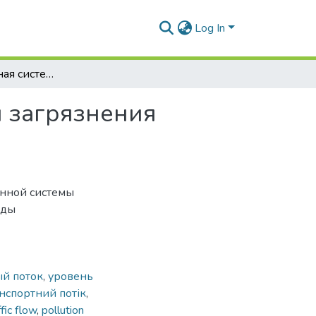
Log In
Информационная система мониторинга уровня загрязнения придорожной среды транспортными потоками
 загрязнения
онной системы
еды
ый поток
,
уровень
нспортний потік
,
ffic flow
,
pollution