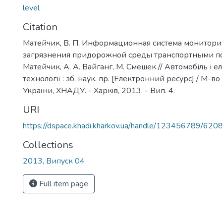
level
Citation
Матейчик, В. П. Информационная система монитори
загрязнения придорожной среды транспортными пот
Матейчик, А. А. Вайганг, М. Смешек // Автомобіль і е
технології : зб. наук. пр. [Електронний ресурс] / М-во 
України, ХНАДУ. - Харкiв, 2013. - Вип. 4.
URI
https://dspace.khadi.kharkov.ua/handle/123456789/620
Collections
2013, Випуск 04
Full item page