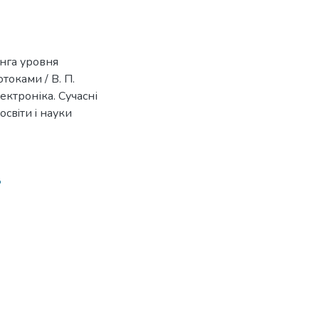
нга уровня
оками / В. П.
лектроніка. Сучасні
освiти i науки
8