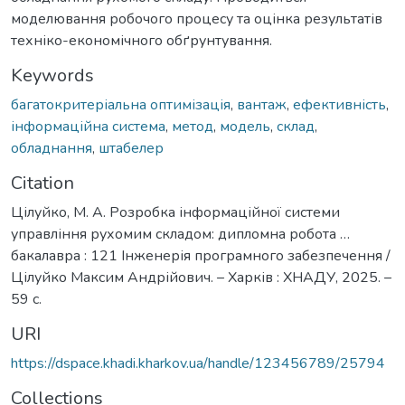
моделювання робочого процесу та оцінка результатів
техніко-економічного обґрунтування.
Keywords
багатокритеріальна оптимізація
,
вантаж
,
ефективність
,
інформаційна система
,
метод
,
модель
,
склад
,
обладнання
,
штабелер
Citation
Цілуйко, М. А. Розробка інформаційної системи
управління рухомим складом: дипломна робота …
бакалавра : 121 Інженерія програмного забезпечення /
Цілуйко Максим Андрійович. – Харків : ХНАДУ, 2025. –
59 с.
URI
https://dspace.khadi.kharkov.ua/handle/123456789/25794
Collections