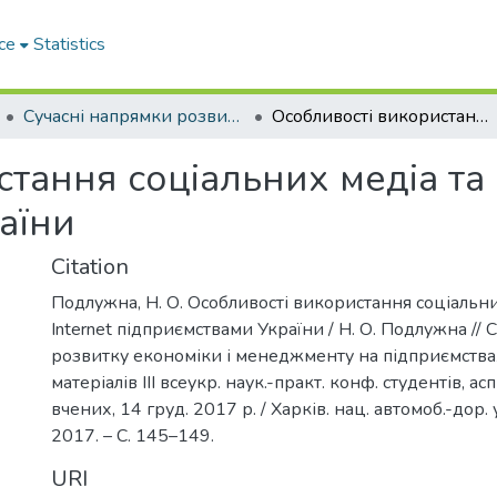
ce
Statistics
Сучасні напрямки розвитку економіки і менеджменту на підприємствах України
Особливості використання соціальних медіа та мережі Internet підприємствами України
тання соціальних медіа та 
аїни
Citation
Подлужна, Н. О. Особливості використання соціальн
Internet підприємствами України / Н. О. Подлужна //
розвитку економіки і менеджменту на підприємствах 
матеріалів ІІІ всеукр. наук.-практ. конф. студентів, а
вчених, 14 груд. 2017 р. / Харків. нац. автомоб.-дор. у
2017. – С. 145–149.
URI