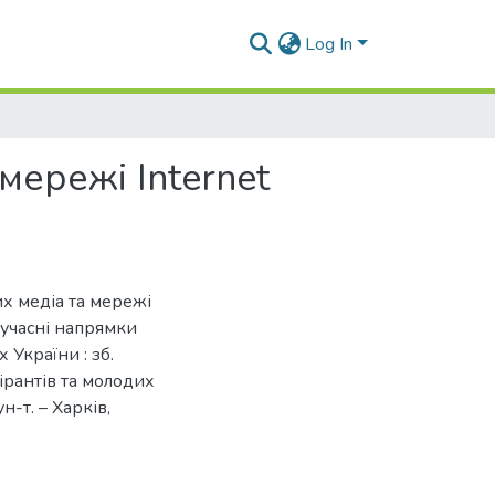
Log In
мережі Internet
их медіа та мережі
 Сучасні напрямки
України : зб.
спірантів та молодих
н-т. – Харків,