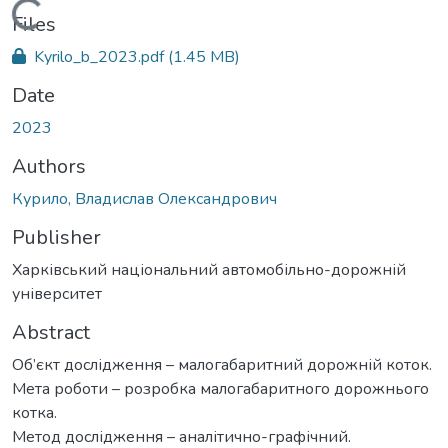
Loading...
Files
Kyrilo_b_2023.pdf
(1.45 MB)
Date
2023
Authors
Курило, Владислав Олександрович
Publisher
Харківський національний автомобільно-дорожній
університет
Abstract
Об’єкт дослідження – малогабаритний дорожній коток.
Мета роботи – розробка малогабаритного дорожнього
котка.
Метод дослідження – аналітично-графічний.