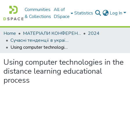
Communities
All of
Statistics
Log In
& Collections
DSpace
Home
МАТЕРІАЛИ КОНФЕРЕНЦІЙ
2024
Сучасні тенденції в українській і світовій гуманітаристиці
Using computer technologies in the distance learning educational process
Using computer technologies in the
distance learning educational
process