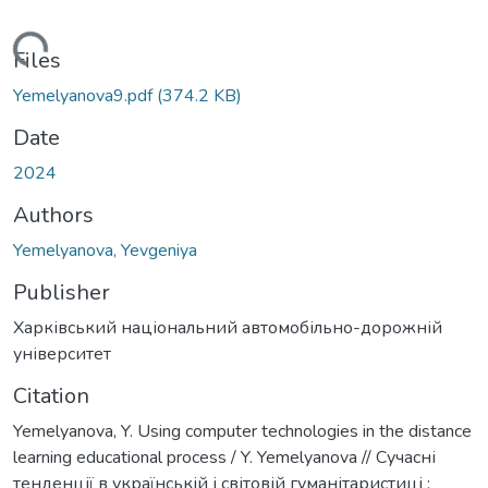
Loading...
Files
Yemelyanova9.pdf
(374.2 KB)
Date
2024
Authors
Yemelyanova, Yevgeniya
Publisher
Харківський національний автомобільно-дорожній
університет
Citation
Yemelyanova, Y. Using computer technologies in the distance
learning educational process / Y. Yemelyanova // Сучасні
тенденції в українській і світовій гуманітаристиці :