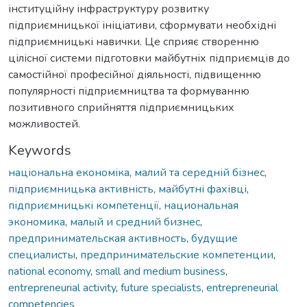
інституційну інфраструктуру розвитку
підприємницької ініціативи, сформувати необхідні
підприємницькі навички. Це сприяє створенню
цілісної системи підготовки майбутніх підприємців до
самостійної професійної діяльності, підвищенню
популярності підприємництва та формуванню
позитивного сприйняття підприємницьких
можливостей.
Keywords
національна економіка
,
малий та середній бізнес
,
підприємницька активність
,
майбутні фахівці
,
підприємницькі компетенції
,
национальная
экономика
,
малый и средний бизнес
,
предпринимательская активность
,
будущие
специалисты
,
предпринимательские компетенции
,
national economy
,
small and medium business
,
entrepreneurial activity
,
future specialists
,
entrepreneurial
competencies