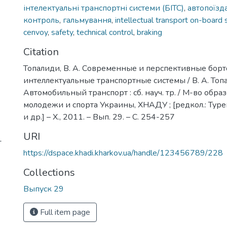
інтелектуальні транспортні системи (БІТС)
,
автопоїзд
контроль
,
гальмування
,
intellectual transport on-board
cenvoy
,
safety
,
technical control
,
braking
Citation
Топалиди, В. А. Современные и перспективные бор
интеллектуальные транспортные системы / В. А. Топа
Автомобильный транспорт : сб. науч. тр. / М-во обра
молодежи и спорта Украины, ХНАДУ ; [редкол.: Туренк
и др.] – Х., 2011. – Вып. 29. – С. 254-257
URI
-
https://dspace.khadi.kharkov.ua/handle/123456789/228
Collections
Выпуск 29
Full item page