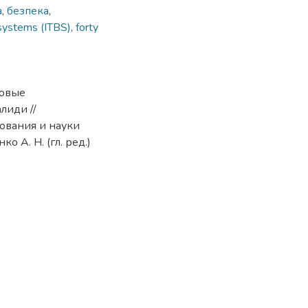
а
,
безпека
,
 systems (ITBS)
,
forty
товые
лиди //
зования и науки
о А. Н. (гл. ред.)