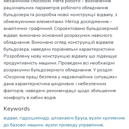
механічним способом. Мета роботи – визначення
раціональних параметрів робочого обладнання
бульдозера та розробка нової конструкції відвалу, з
обмежуючими елементами. Метод дослідження –
аналітично-графічний. Спроектовано бульдозерний
відвал, виконано основний розрахунок навісного
обладнання. Виконано огляд конструкцій відвалів
бульдозера, наведені порівняльні характеристики.
Розроблену нову конструкцію відвалу що підвищує
продуктивність машини. Проведені всі необхаіідні
розрахунки бульдозерного обладнання. У розділі
«Охорона праці безпека у надзвичайних ситуаціях»
дана характеристика шкідливих і небезпечних
факторів, наведені рекомендації щодо збільшення
комфорту в кабіні водія.
Keywords
відвал
,
гідроциліндр
,
штовхаючі бруса
,
вузли кріплення
до базової машині
,
вузли приводу управління
,