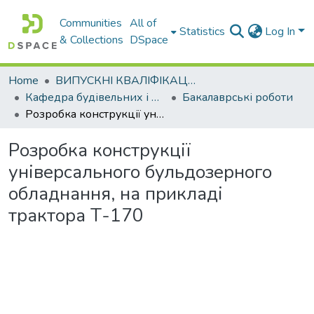
Communities
All of
Statistics
Log In
& Collections
DSpace
Home
ВИПУСКНІ КВАЛІФІКАЦІЙНІ РОБОТИ
Кафедра будівельних і дорожніх машин
Бакалаврські роботи
Розробка конструкції універсального бульдозерного обладнання, на прикладі трактора Т-170
Розробка конструкції
універсального бульдозерного
обладнання, на прикладі
трактора Т-170