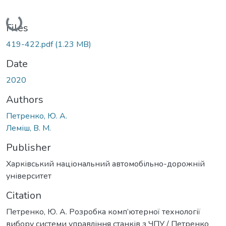
Loading...
Files
419-422.pdf
(1.23 MB)
Date
2020
Authors
Петренко, Ю. А.
Леміш, В. М.
Publisher
Харківський національний автомобільно-дорожній
університет
Citation
Петренко, Ю. А. Розробка комп’ютерної технології
вибору системи управління станків з ЧПУ / Петренко