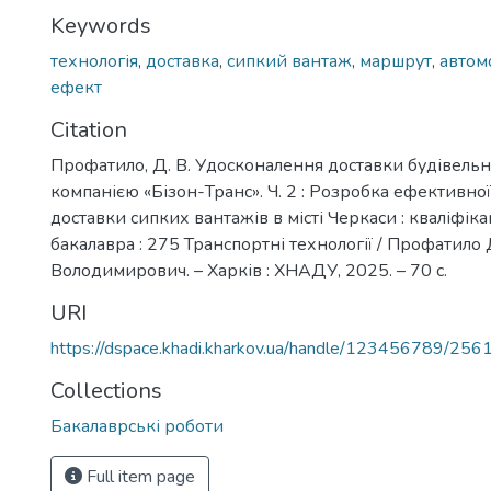
Keywords
технологія
,
доставка
,
сипкий вантаж
,
маршрут
,
автом
ефект
Citation
Профатило, Д. В. Удосконалення доставки будівель
компанією «Бізон-Транс». Ч. 2 : Розробка ефективної
доставки сипких вантажів в місті Черкаси : кваліфік
бакалавра : 275 Транспортні технології / Профатило
Володимирович. – Харків : ХНАДУ, 2025. – 70 с.
URI
https://dspace.khadi.kharkov.ua/handle/123456789/256
Collections
Бакалаврські роботи
Full item page