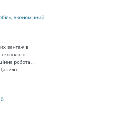
обіль
,
економічний
них вантажів
 технології
аційна робота …
 Данило
18