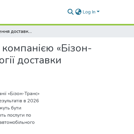
Log In
Удосконалення доставки будівельних вантажів компанією «Бізон-Транс». Частина 2. Розробка ефективної технології доставки сипких вантажів в місті Черкаси
 компанією «Бізон-
огії доставки
ії «Бізон-Транс»
зультатів в 2026
жуть бути
ють послуги по
 автомобільного