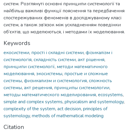
систем. Розглянуті основні принципи системології та
найбільш важливі функції пояснення та передбачення
спостережуваних феноменів в досліджуваному класі
систем, а також зв’язок між ускладненням поведінки
об’єктів, що моделюються, і методами їх моделювання.
Keywords
екосистеми
,
прості і складні системи
,
фізикалізм і
системологія
,
складність системи
,
акт рішення
,
принципи системології
,
методи математичного
моделювання
,
экосистемы
,
простые и сложные
системы
,
физикализм и системология
,
сложность
системы
,
акт решения
,
принципы системологии
,
методы математического моделирования
,
ecosystems
,
simple and complex systems
,
physicalism and systemology
,
complexity of the system
,
act decision
,
principles of
systemology
,
methods of mathematical modeling
Citation