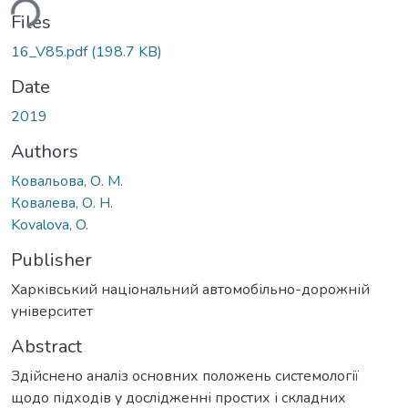
ding...
Files
16_V85.pdf
(198.7 KB)
Date
2019
Authors
Ковальова, О. М.
Ковалева, О. Н.
Kovalova, O.
Publisher
Харківський національний автомобільно-дорожній
університет
Abstract
Здійснено аналіз основних положень системології
щодо підходів у дослідженні простих і складних