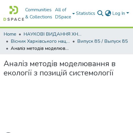
Communities
All of
Statistics
Log In
& Collections
DSpace
Home
НАУКОВІ ВИДАННЯ ХНАДУ
Вісник Харківського національного автомобільно-дорожнього університету / Вестник Харьковского национального автомобильно-дорожного университета
Випуск 85 / Выпуск 85
Аналiз методiв моделювання в екологiї з позицiй системологiї
Аналiз методiв моделювання в
екологiї з позицiй системологiї