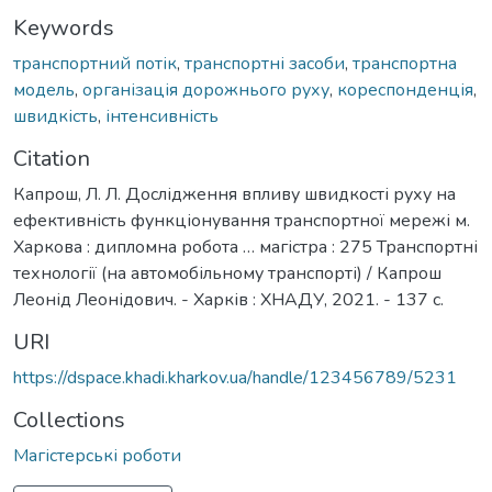
Keywords
транспортний потік
,
транспортні засоби
,
транспортна
модель
,
організація дорожнього руху
,
кореспонденція
,
швидкість
,
інтенсивність
Citation
Капрош, Л. Л. Дослідження впливу швидкості руху на
ефективність функціонування транспортної мережі м.
Харкова : дипломна робота … магістра : 275 Транспортні
технології (на автомобільному транспорті) / Капрош
Леонід Леонідович. - Харків : ХНАДУ, 2021. - 137 с.
URI
https://dspace.khadi.kharkov.ua/handle/123456789/5231
Collections
Магістерські роботи