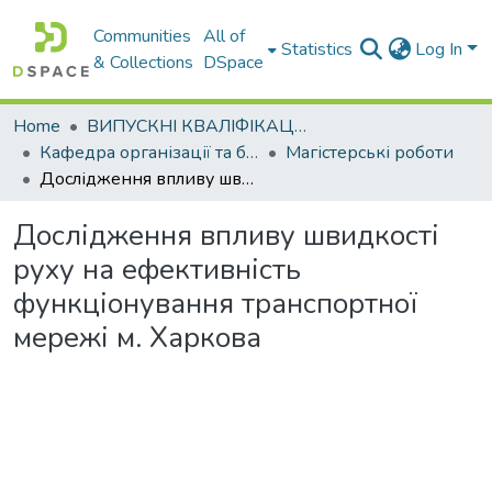
Communities
All of
Statistics
Log In
& Collections
DSpace
Home
ВИПУСКНІ КВАЛІФІКАЦІЙНІ РОБОТИ
Кафедра організації та безпеки дорожнього руху
Магістерські роботи
Дослідження впливу швидкості руху на ефективність функціонування транспортної мережі м. Харкова
Дослідження впливу швидкості
руху на ефективність
функціонування транспортної
мережі м. Харкова