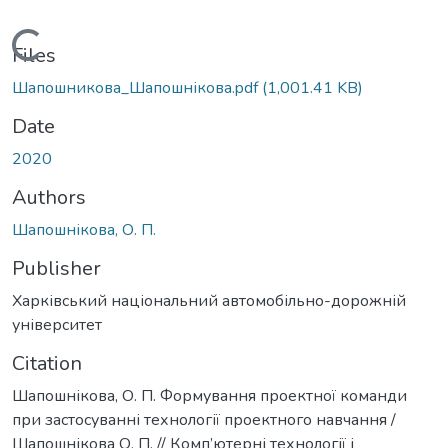
Loading...
Files
Шапошникова_Шапошнікова.pdf
(1,001.41 KB)
Date
2020
Authors
Шапошнікова, О. П.
Publisher
Харківський національний автомобільно-дорожній
університет
Citation
Шапошнікова, О. П. Формування проектної команди
при застосуванні технології проектного навчання /
Шапошнікова О. П. // Комп’ютерні технології і