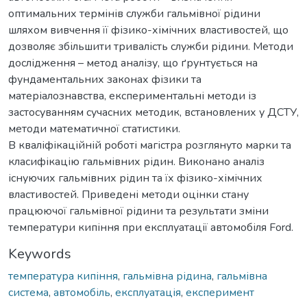
оптимальних термінів служби гальмівної рідини
шляхом вивчення її фізико-хімічних властивостей, що
дозволяє збільшити тривалість служби рідини. Методи
дослідження – метод аналізу, що ґрунтується на
фундаментальних законах фізики та
матеріалознавства, експериментальні методи із
застосуванням сучасних методик, встановлених у ДСТУ,
методи математичної статистики.
В кваліфікаційній роботі магістра розглянуто марки та
класифікацію гальмівних рідин. Виконано аналіз
існуючих гальмівних рідин та їх фізико-хімічних
властивостей. Приведені методи оцінки стану
працюючої гальмівної рідини та результати зміни
температури кипіння при експлуатації автомобіля Ford.
Keywords
температура кипіння
,
гальмівна рідина
,
гальмівна
система
,
автомобіль
,
експлуатація
,
експеримент