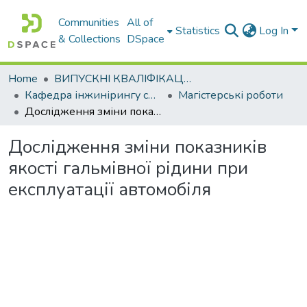
Communities
All of
Statistics
Log In
& Collections
DSpace
Home
ВИПУСКНІ КВАЛІФІКАЦІЙНІ РОБОТИ
Кафедра інжинірингу систем автомобільного транспорту
Магістерські роботи
Дослідження зміни показників якості гальмівної рідини при експлуатації автомобіля
Дослідження зміни показників
якості гальмівної рідини при
експлуатації автомобіля