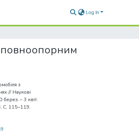
Log In
з повноопорним
омобіля з
х // Наукові
 берез. – 3 квіт.
6. С. 115–119.
59