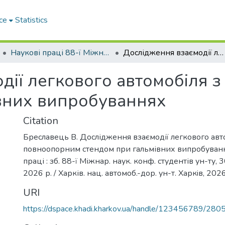
ce
Statistics
Наукові праці 88-ї Міжнародної наукової конференції студентів університету
Дослідження взаємодії легкового автомобіля з повноопорним стендом при гальмівних випробуваннях
дії легкового автомобіля 
вних випробуваннях
Citation
Бреславець В. Дослідження взаємодії легкового авт
повноопорним стендом при гальмівних випробування
праці : зб. 88-ї Міжнар. наук. конф. студентів ун-ту, 30
2026 р. / Харків. нац. автомоб.-дор. ун-т. Харкiв, 202
URI
https://dspace.khadi.kharkov.ua/handle/123456789/280