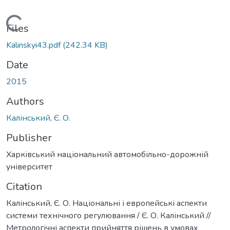
Loading...
Files
Kalinskyi43.pdf
(242.34 KB)
Date
2015
Authors
Калінський, Є. О.
Publisher
Харківський національний автомобільно-дорожній
університет
Citation
Калінський, Є. О. Національні і европейські аспекти
системи технічного регулювання / Є. О. Калінський //
Метрологічні аспекти прийняття рішень в умовах