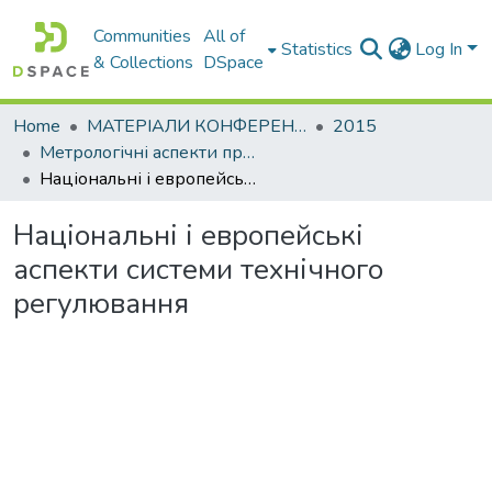
Communities
All of
Statistics
Log In
& Collections
DSpace
Home
МАТЕРІАЛИ КОНФЕРЕНЦІЙ
2015
Метрологічні аспекти прийняття рішень в умовах роботи на техногенно небезпечних об’єктах : присвячено 85-річчю ХНАДУ : матеріали Всеукраїнської науково-практичної конференції студентів та молодих вчених
Національні і европейські аспекти системи технічного регулювання
Національні і европейські
аспекти системи технічного
регулювання