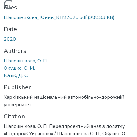
Loading...
Files
Шапошникова_Юник_КТМ2020.pdf
(988.93 KB)
Date
2020
Authors
Шапошнікова, О. П.
Окушко, О. М.
Юнік, Д. С.
Publisher
Харківський національний автомобільно-дорожній
університет
Citation
Шапошнікова, О. П. Передпроектний аналіз додатку
«Подорож Україною» / Шапошнікова О. П., Окушко О.