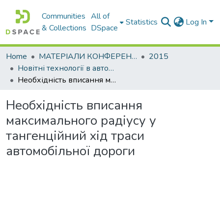
Communities
All of
Statistics
Log In
& Collections
DSpace
Home
МАТЕРІАЛИ КОНФЕРЕНЦІЙ
2015
Новітні технології в автомобілебудівництві та транспорті. Частина ІІ
Необхідність вписання максимального радіусу у тангенційний хід траси автомобільної дороги
Необхідність вписання
максимального радіусу у
тангенційний хід траси
автомобільної дороги