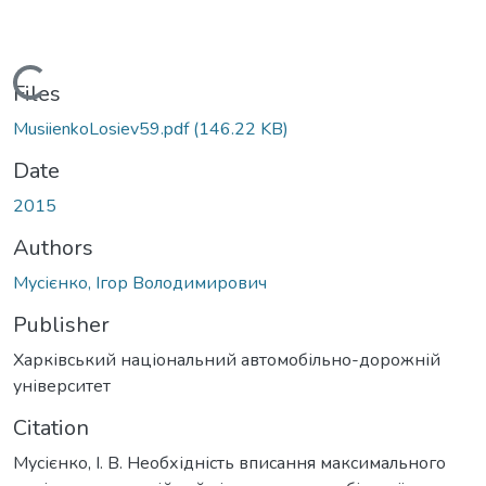
Loading...
Files
MusiienkoLosiev59.pdf
(146.22 KB)
Date
2015
Authors
Мусієнко, Ігор Володимирович
Publisher
Харківський національний автомобільно-дорожній
університет
Citation
Мусієнко, І. В. Необхідність вписання максимального