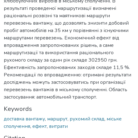
хлібобулочних виробів в міському сполученні. В
результаті проведеної маршрутизації визначені
раціональні розвізні та маятникові маршрути
перевезень вантажу, що дозволять знизити добовий
пробіг автомобілів на 35 км у порівнянні з існуючими
маршрутами перевезень. Економічний ефект від
впровадження запропонованих рішень, а саме
маршрутизації та використання раціонального
рухомого складу за один рік складе 302950 грн.
Ефективність запропонованих заходів складе 11,5 %.
Рекомендації по впровадженню: отримані результати
досліджень можуть застосовуватись при організації
перевезень вантажів в міському сполученні. Область
застосування: автомобільний транспорт.
Keywords
доставка вантажу
,
маршрут
,
рухомий склад
,
міське
сполучення
,
ефект
,
витрати