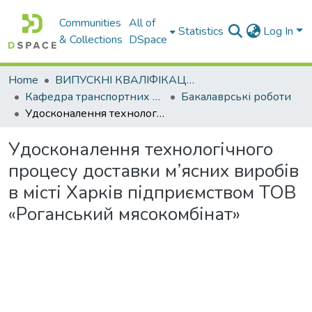
Communities
All of
Statistics
Log In
& Collections
DSpace
Home
ВИПУСКНІ КВАЛІФІКАЦІЙНІ РОБОТИ
Кафедра транспортних технологій
Бакалаврські роботи
Удосконалення технологічного процесу доставки м’ясних виробів в місті Харків підприємством ТОВ «Роганський мясокомбінат»
Удосконалення технологічного
процесу доставки м’ясних виробів
в місті Харків підприємством ТОВ
«Роганський мясокомбінат»