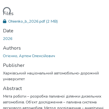
ding...
Files
Ohiienko_b_2026.pdf
(2 MB)
Date
2026
Authors
Огієнко, Артем Олексійович
Publisher
Харківський національний автомобільно-дорожній
університет
Abstract
Мета роботи – розробка паливної ділянки дизельних
автомобілів. Об’єкт дослідження – паливна система
легкового автомобіля. Метод дослідження – аналітичні