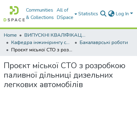
Communities
All of
Statistics
Log In
& Collections
DSpace
Home
ВИПУСКНІ КВАЛІФІКАЦІЙНІ РОБОТИ
Кафедра інжинірингу систем автомобільного транспорту
Бакалаврські роботи
Проєкт міської СТО з розробкою паливної дільниці дизельних легкових автомобілів
Проєкт міської СТО з розробкою
паливної дільниці дизельних
легкових автомобілів