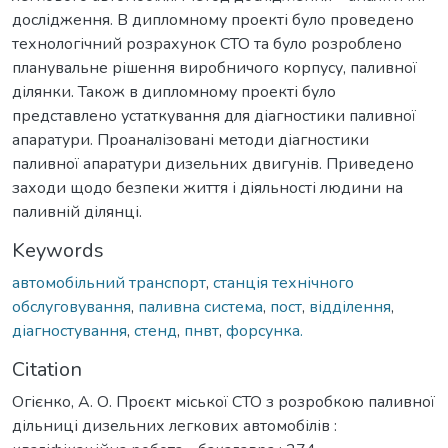
дослідження. В дипломному проекті було проведено
технологічний розрахунок СТО та було розроблено
планувальне рішення виробничого корпусу, паливної
ділянки. Також в дипломному проекті було
представлено устаткування для діагностики паливної
апаратури. Проаналізовані методи діагностики
паливної апаратури дизельних двигунів. Приведено
заходи щодо безпеки життя і діяльності людини на
паливній ділянці.
Keywords
автомобільний транспорт
,
станція технічного
обслуговування
,
паливна система
,
пост
,
відділення
,
діагностування
,
стенд
,
пнвт
,
форсунка.
Citation
Огієнко, А. О. Проєкт міської СТО з розробкою паливної
дільниці дизельних легкових автомобілів :