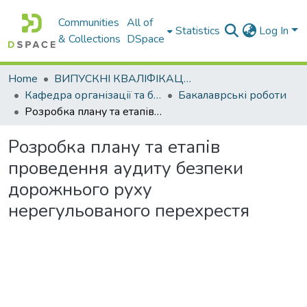
Communities
All of
Statistics
Log In
& Collections
DSpace
Home
ВИПУСКНІ КВАЛІФІКАЦІЙНІ РОБОТИ
Кафедра організації та безпеки дорожнього руху
Бакалаврські роботи
Розробка плану та етапів проведення аудиту безпеки дорожнього руху нерегульованого перехрестя
Розробка плану та етапів
проведення аудиту безпеки
дорожнього руху
нерегульованого перехрестя