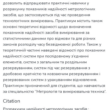
дозволить відпрацювати практичні навички у
розрахунку показників надійності метрологічних
засобів, що застосовуються під час проведення
технологічних вимірювань. Практикум містить також
основні теоретичні відомості щодо визначення
показників надійності засобів вимірювання за
статистичними даними про відмови та для різних
законів розподілу часу безвідмовної роботи. Також у
теоретичній частині наведені відомості про показники
надійності систем при послідовному з’єднанні
елементів, систем з загальним та роздільним
резервуванням, систем під час резервування з
дробовою кратністю та ковзаючим резервуванням і
резервованих систем з урахуванням відновлення.
Практикум призначений для студентів, що навчаються
за спеціальністю “Метрологія та вимірювальна техніка”.
Citation
Розрахунок надiйностi метрологiчних засобiв :