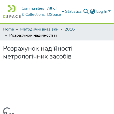
Communities
All of
Statistics
Log In
& Collections
DSpace
Home
Методичні вказівки
2018
Розрахунок надiйностi метрологiчних засобiв
Розрахунок надiйностi
метрологiчних засобiв