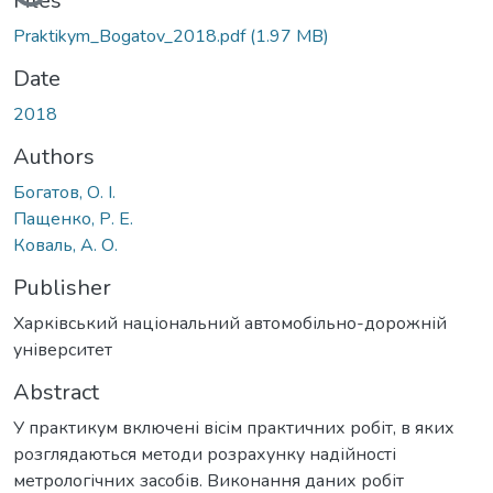
Loading...
Files
Praktikym_Bogatov_2018.pdf
(1.97 MB)
Date
2018
Authors
Богатов, О. I.
Пащенко, Р. Е.
Коваль, А. О.
Publisher
Харківський національний автомобільно-дорожній
університет
Abstract
У практикум включені вісім практичних робіт, в яких
розглядаються методи розрахунку надійності
метрологічних засобів. Виконання даних робіт