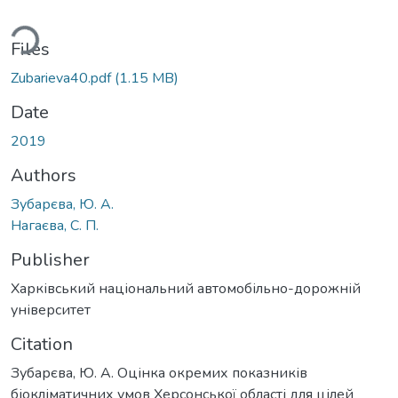
ding...
Files
Zubarieva40.pdf
(1.15 MB)
Date
2019
Authors
Зубарєва, Ю. А.
Нагаєва, С. П.
Publisher
Харківський національний автомобільно-дорожній
університет
Citation
Зубарєва, Ю. А. Оцінка окремих показників
біокліматичних умов Херсонської області для цілей