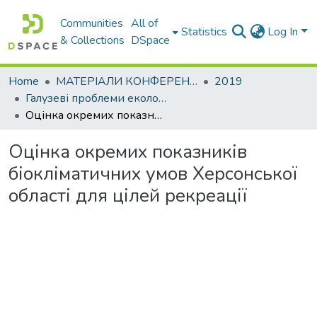
Communities
All of
Statistics
Log In
& Collections
DSpace
Home
МАТЕРІАЛИ КОНФЕРЕНЦІЙ
2019
Галузеві прoблеми екoлoгічнoї безпеки
Оцінка окремих показників біокліматичних умов Херсонської області для цілей рекреації
Оцінка окремих показників
біокліматичних умов Херсонської
області для цілей рекреації