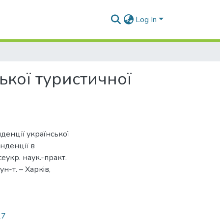
Log In
ської туристичної
нденції української
енденції в
сеукр. наук.-практ.
ун-т. – Харкiв,
27