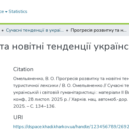
ce
Statistics
Сучасні тенденції в українській і світовій гуманітаристиці
Прогресія розвитку та новітні тенденції української туристичної лексики
а новітні тенденції україн
Citation
Омельяненко, В. О. Прогресія розвитку та новітні те
туристичної лексики / В. О. Омельяненко // Сучасні т
українській і світовій гуманітаристиці : матеріали ІІ В
конф., 28 листоп. 2025 р. / Харків. нац. автомоб.-дор. 
2025. – С. 134–136.
URI
https://dspace.khadi.kharkov.ua/handle/123456789/269