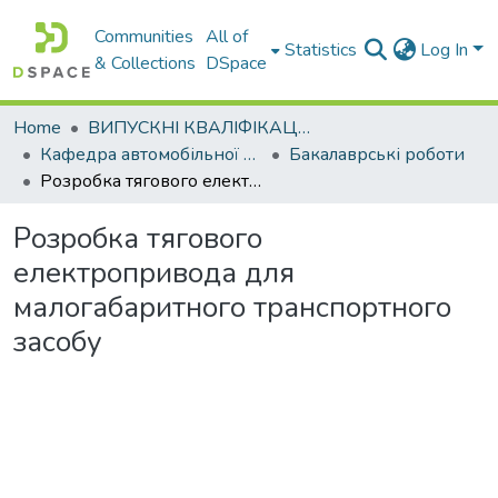
Communities
All of
Statistics
Log In
& Collections
DSpace
Home
ВИПУСКНІ КВАЛІФІКАЦІЙНІ РОБОТИ
Кафедра автомобільної електроніки
Бакалаврські роботи
Розробка тягового електропривода для малогабаритного транспортного засобу
Розробка тягового
електропривода для
малогабаритного транспортного
засобу