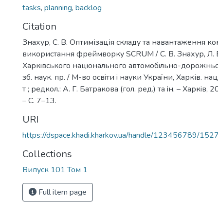
tasks
,
planning
,
backlog
Citation
Знахур, С. В. Оптимізація складу та навантаження к
використання фреймворку SCRUM / С. В. Знахур, Л. В
Харкiвського нацiонального автомобiльно-дорожньог
зб. наук. пр. / М-во освiти i науки України, Харків. на
т ; редкол.: А. Г. Батракова (гол. ред.) та iн. – Харкiв, 2
– C. 7–13.
URI
https://dspace.khadi.kharkov.ua/handle/123456789/152
Collections
Випуск 101 Том 1
Full item page