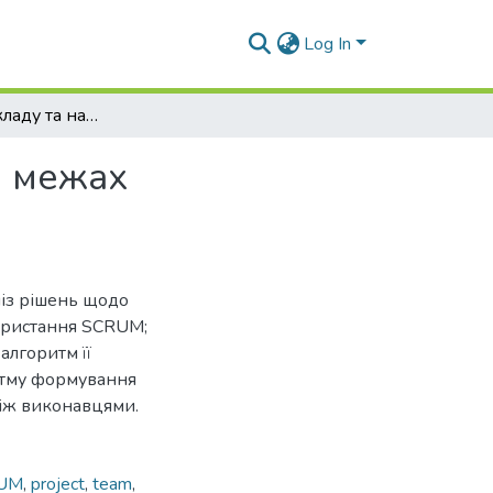
Log In
Оптимізація складу та навантаження команди в межах використання фреймворку SCRUM
в межах
ліз рішень щодо
користання SCRUM;
алгоритм її
итму формування
між виконавцями.
UM
,
project
,
team
,