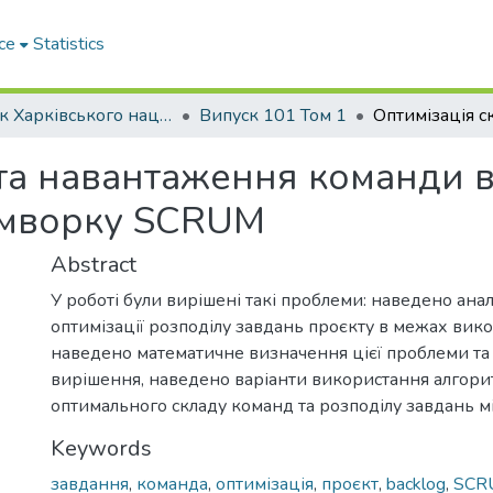
ce
Statistics
Вісник Харківського національного автомобільно-дорожнього університету / Вестник Харьковского национального автомобильно-дорожного университета
Випуск 101 Том 1
 та навантаження команди 
ймворку SCRUM
Abstract
У роботі були вирішені такі проблеми: наведено ана
оптимізації розподілу завдань проєкту в межах ви
наведено математичне визначення цієї проблеми та 
вирішення, наведено варіанти використання алгор
оптимального складу команд та розподілу завдань 
Keywords
завдання
,
команда
,
оптимізація
,
проєкт
,
backlog
,
SCR