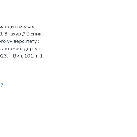
оманди в межах
. Знахур // Вiсник
о унiверситету :
ц. автомоб.-дор. ун-
023. – Вип. 101, т. 1.
77