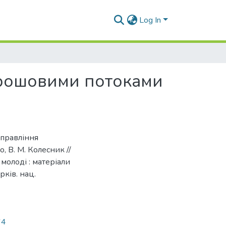
Log In
грошовими потоками
управління
 В. М. Колесник //
молоді : матеріали
рків. нац.
64