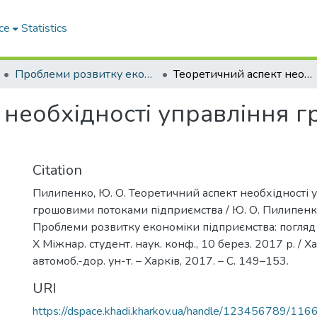
ce
Statistics
Проблеми розвитку економіки підприємства: погляд молоді
Теоретичний аспект необхідності управління грошовими потоками підприємства
 необхідності управління 
Citation
Пилипенко, Ю. О. Теоретичний аспект необхідності 
грошовими потоками підприємства / Ю. О. Пилипенко,
Проблеми розвитку економіки підприємства: погляд 
X Міжнар. студент. наук. конф., 10 берез. 2017 р. / Ха
автомоб.-дор. ун-т. – Харків, 2017. – С. 149–153.
URI
https://dspace.khadi.kharkov.ua/handle/123456789/116