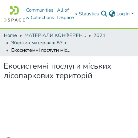
Communities
All of
Statistics
Log In
& Collections
DSpace
Home
МАТЕРІАЛИ КОНФЕРЕНЦІЙ
2021
Збірник матеріалів 83-ї міжнародної студентської наукової конференції Харківського національного автомобільно-дорожнього університету. Секція кафедри екології
Екосистемні послуги міських лісопаркових територій
Екосистемні послуги міських
лісопаркових територій