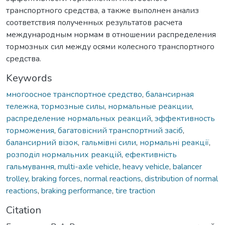
транспортного средства, а также выполнен анализ
соответствия полученных результатов расчета
международным нормам в отношении распределения
тормозных сил между осями колесного транспортного
средства.
Keywords
многоосное транспортное средство
,
балансирная
тележка
,
тормозные силы
,
нормальные реакции
,
распределение нормальных реакций
,
эффективность
тормо­жения
,
багатовісний транспортний засіб
,
балансирний візок
,
гальмівні сили
,
нормальні реакції
,
розподіл нормальних реакцій
,
ефективність
гальмування
,
multi-axle vehicle
,
heavy vehicle
,
balancer
trolley
,
braking forces
,
normal reactions
,
distribution of normal
reactions
,
braking performance
,
tire traction
Citation